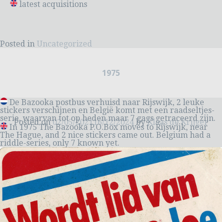
latest acquisitions
Posted in
Uncategorized
1975
De Bazooka postbus verhuisd naar Rijswijk, 2 leuke
stickers verschijnen en België komt met een raadseltjes-
serie, waarvan tot op heden maar 7 gags getraceerd zijn.
Posted on
02/05/2021
16/12/2024
by
Klaas de Krijger
In 1975 The Bazooka P.O.Box moves to Rijswijk, near
The Hague, and 2 nice stickers came out. Belgium had a
riddle-series, only 7 known yet.