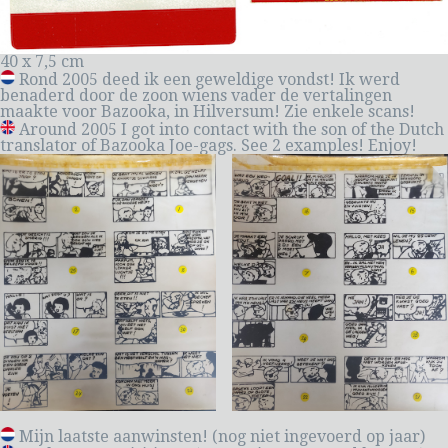
40 x 7,5 cm
Rond 2005 deed ik een geweldige vondst! Ik werd
benaderd door de zoon wiens vader de vertalingen
maakte voor Bazooka, in Hilversum! Zie enkele scans!
Around 2005 I got into contact with the son of the Dutch
translator of Bazooka Joe-gags. See 2 examples! Enjoy!
Mijn laatste aanwinsten! (nog niet ingevoerd op jaar)