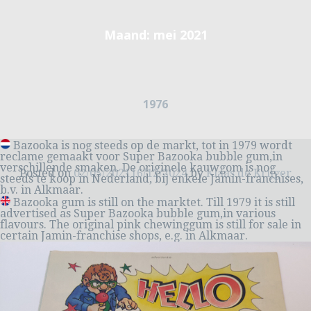
Maand:
mei 2021
1976
Bazooka is nog steeds op de markt, tot in 1979 wordt
reclame gemaakt voor Super Bazooka bubble gum,in
verschillende smaken. De originele kauwgom is nog
Posted on
02/05/2021
16/12/2024
by
Klaas de Krijger
steeds te koop in Nederland, bij enkele Jamin-franchises,
b.v. in Alkmaar.
Bazooka gum is still on the marktet. Till 1979 it is still
advertised as Super Bazooka bubble gum,in various
flavours. The original pink chewinggum is still for sale in
certain Jamin-franchise shops, e.g. in Alkmaar.