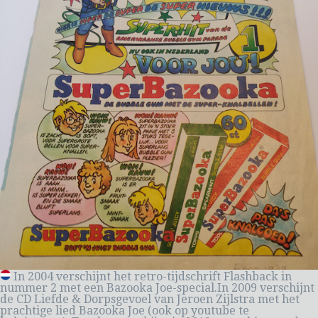
In 2004 verschijnt het retro-tijdschrift Flashback in
nummer 2 met een Bazooka Joe-special.In 2009 verschijnt
de CD Liefde & Dorpsgevoel van Jeroen Zijlstra met het
prachtige lied Bazooka Joe (ook op youtube te