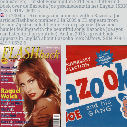
beluisteren). Tot slot verschijnt in 2013 een schitterend
boek over de Bazooka Joe geschiedenis in het Engels. ISBN
978-1-4197-0632-5
In 2004 a retro magazine appears with a Bazooka Joe-
article:Flashback number 2.In 2009 a CD appears from
Jeroen Zijlstra called Liefde en dorpsgevoel (love and
hamlet feeling) with the beautiful song: Bazooka Joe.(you
can listen to it on youtube). And in 2013 a great book
appears in English about Bazooka Joe’s history.ISBN 978-1-
4197-0632-5