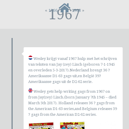
1967
«
»
1966
1968
Wesley krijgt vanaf 1967 hulp met het schrijven
van teksten van Jay (zey) Linch (geboren 7-1-1945
en overleden 5-3-2017).Nederland brengt 36 ?
Amerikaanse D1-63 gags uit,en België 39?
Amerikaanse gags uit de D2-62 serie.
Wesley gets help writing gags from 1967 on
from Jay(zey) Linch.(born January 7th 1945 – died
March 5th 2017). Holland releases 36 ? gags from
the American D1-63 series,and Belgium releases 39
? gags from the American D2-62 series.