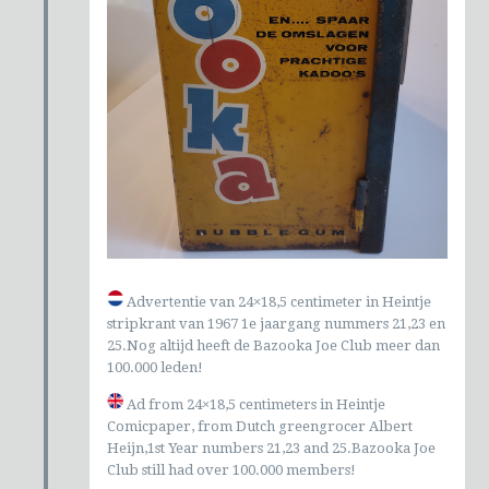
Advertentie van 24×18,5 centimeter in Heintje
stripkrant van 1967 1e jaargang nummers 21,23 en
25.Nog altijd heeft de Bazooka Joe Club meer dan
100.000 leden!
Ad from 24×18,5 centimeters in Heintje
Comicpaper, from Dutch greengrocer Albert
Heijn,1st Year numbers 21,23 and 25.Bazooka Joe
Club still had over 100.000 members!