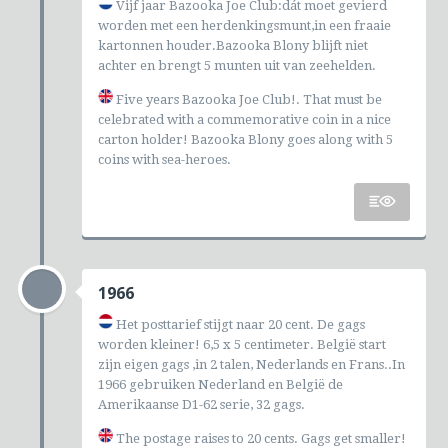
Vijf jaar Bazooka Joe Club:dát moet gevierd
worden met een herdenkingsmunt,in een fraaie
kartonnen houder.Bazooka Blony blijft niet
achter en brengt 5 munten uit van zeehelden.
Five years Bazooka Joe Club!. That must be
celebrated with a commemorative coin in a nice
carton holder! Bazooka Blony goes along with 5
coins with sea-heroes.
1966
Het posttarief stijgt naar 20 cent. De gags
worden kleiner! 6,5 x 5 centimeter. België start
zijn eigen gags ,in 2 talen, Nederlands en Frans..In
1966 gebruiken Nederland en België de
Amerikaanse D1-62 serie, 32 gags.
The postage raises to 20 cents. Gags get smaller!